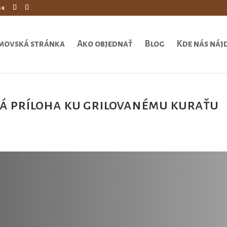
sk
movská stránka
Ako objednať
Blog
Kde nás náj
vá príloha ku grilovanému kuraťu