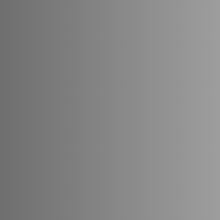
la,
oha ku
u mäsu
vá a veľmi chutná príloha ku
ť ako prílohu k mäsu, alebo
 si ju môžu pripraviť s