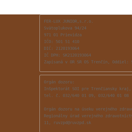
FER-LUX JUNIOR,s.r.o.

Svätoplukova 94/24

971 01 Prievidza

IČO: 501 51 410

DIČ: 2120193064

IČ DPH: SK2120193064

Zapísaná v OR SR OS Trenčín, Oddiel: 
Orgán dozoru: 

Inšpektorát SOI pre Trenčiansky kraj,
tel. č. 032/640 01 09, 032/640 01 08

Orgán dozoru na úseku verejného zdravo
Regionálny úrad verejného zdravotníct
11, ruvzpd@ruvzpd.sk