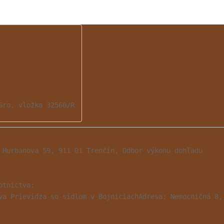
Sro, vložka 32560/R
 Hurbanova 59, 911 01 Trenčín, Odbor výkonu dohľadu

tníctva:

va Prievidza so sídlom v BojniciachAdresa: Nemocničná 8, 