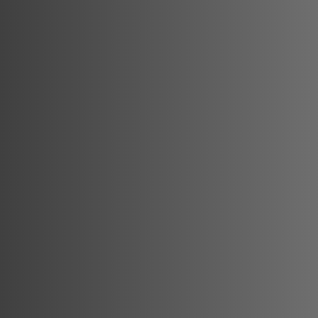
Pečená cvik
zdravá príl
grilovaném
Pečená cvikla – jednoduchá, zdra
mäsu. Pečenú cviklu môžete použi
ako chutné predjedlo. Vegetariáni