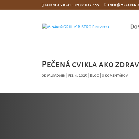
klikni a volaj - 0907 847 455
info@mlsaren.
Do
Pečená cvikla ako zdra
od
MlsAdmin
|
feb 4, 2025
|
Blog
|
0 komentárov