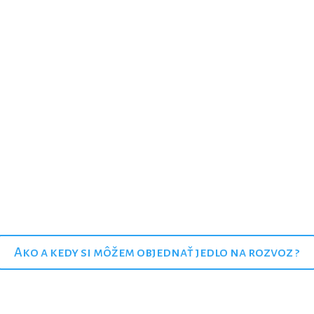
klu pokvapkáme olivovým olejom,
Prikryjeme a pečieme ešte 10 minúť
mäsu.
 ešte ľahko pocukriť preosiatym
čase od 9:30 do 18:30, v nedeľu v čase 9:30 – 16:00 ponúkame rozvoz našic
Ako a kedy si môžem objednať jedlo na rozvoz ?