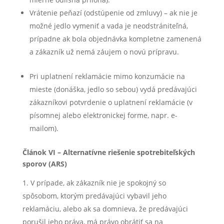
Vrátenie peňazí (odstúpenie od zmluvy) – ak nie je
možné jedlo vymeniť a vada je neodstrániteľná,
prípadne ak bola objednávka kompletne zamenená
a zákazník už nemá záujem o novú prípravu.
Pri uplatnení reklamácie mimo konzumácie na
mieste (donáška, jedlo so sebou) vydá predávajúci
zákazníkovi potvrdenie o uplatnení reklamácie (v
písomnej alebo elektronickej forme, napr. e-
mailom).
Článok VI – Alternatívne riešenie spotrebiteľských
sporov (ARS)
V prípade, ak zákazník nie je spokojný so
spôsobom, ktorým predávajúci vybavil jeho
reklamáciu, alebo ak sa domnieva, že predávajúci
porušil jeho práva, má právo obrátiť sa na