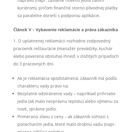
nápravu (napr. zaslanie nového jedla naším
kuriérom), pričom finančné storno pôvodnej platby
sa paralelne dorieši s podporou aplikácie.
Článok V – Vybavenie reklamácie a práva zákazníka
O uplatnenej reklamácii rozhodne zodpovedný
pracovník reštaurácie (manažér prevádzky, kuchár
alebo poverená obsluha) ihneď, v zložitých prípadoch
do 3 pracovných dní.
Ak je reklamácia opodstatnená, zákazník má podľa
charakteru vady právo na:
Bezplatné odstránenie vady – napríklad prihriatie
jedla (ak malo nesprávnu teplotu) alebo výmenu za
nové, správne jedlo.
Primeranú zľavu z ceny – ak zákazník súhlasí s
ponechaním jedla, ktoré malo drobnú vadu (napr.
mierne odlišná príloha).