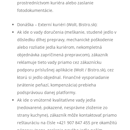
prostredníctvom kuriéra alebo zaslanie
fotodokumentácie.
Donáška – Externí kuriéri (Wolt, Bistro.sk):
Ak ide o vady doručenia (meškanie, studené jedlo v
dôsledku dlhej prepravy, mechanické poškodenie
alebo rozliatie jedla kuriérom, nekompletná
objednávka zapríčinená prepravcom), zákazník
reklamuje tieto vady priamo cez zákaznícku
podporu príslušnej aplikácie (Wolt / Bistro.sk), cez
ktorú si jedlo objednal. Finančné vysporiadanie
(vrátenie peňazí, kompenzácia) prebieha
podsprávouu danej platformy.
Ak ide o vnútorné kvalitatívne vady jedla
(nedovarené, pokazené, nesprávne zloženie zo
strany kuchyne), zákazník môže kontaktovať priamo
reštauráciu na čísle +421 907 847 455 pre okamžitú