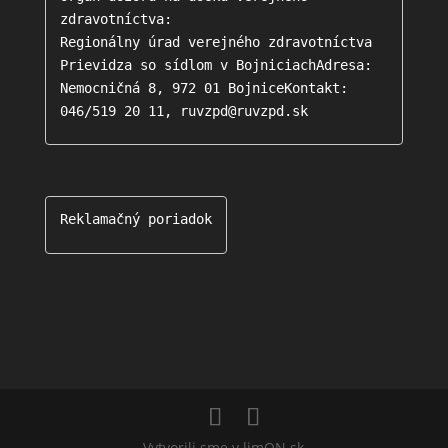
zdravotníctva:

Regionálny úrad verejného zdravotníctva 
Prievidza so sídlom v BojniciachAdresa: 
Nemocničná 8, 972 01 BojniceKontakt: 
046/519 20 11, ruvzpd@ruvzpd.sk
Reklamačný poriadok
Vytvorili sme v limON.sk