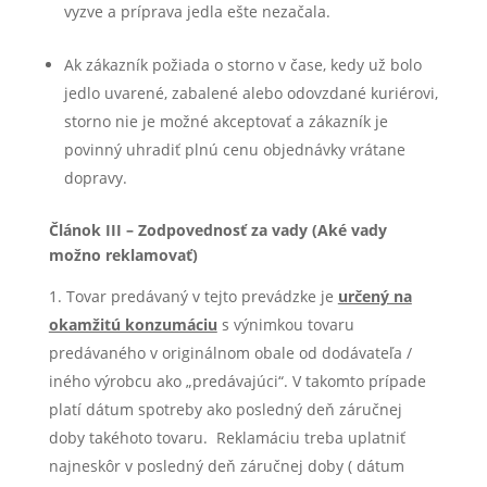
vyzve a príprava jedla ešte nezačala.
Ak zákazník požiada o storno v čase, kedy už bolo
jedlo uvarené, zabalené alebo odovzdané kuriérovi,
storno nie je možné akceptovať a zákazník je
povinný uhradiť plnú cenu objednávky vrátane
dopravy.
Článok III – Zodpovednosť za vady (Aké vady
možno reklamovať)
Tovar predávaný v tejto prevádzke je
určený na
okamžitú konzumáciu
s výnimkou tovaru
predávaného v originálnom obale od dodávateľa /
iného výrobcu ako „predávajúci“. V takomto prípade
platí dátum spotreby ako posledný deň záručnej
doby takéhoto tovaru. Reklamáciu treba uplatniť
najneskôr v posledný deň záručnej doby ( dátum