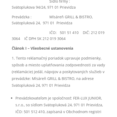
Sídlo firmy :
Svätoplukova 94/24, 971 01 Prievidza
Prevádzka : Mlsáreň GRILL & BISTRO,
Svätopluková 24, 971 01 Prievidza
IČO: 501 51 410 DIČ: 212 019
3064 IČ DPH SK 212 019 3064
Článok I – Všeobecné ustanovenia
Tento reklamačný poriadok upravuje podmienky,
spôsob a miesto uplatňovania zodpovednosti za vady
(reklamácie) jedál, nápojov a poskytovaných služieb v
prevádzke: Mlsáreň GRILL & BISTRO, na adrese
Svätopluková 24, 971 01 Prievidza
Prevádzkovateľom je spoločnosť: FER-LUX JUNIOR,
s.r.o., so sídlom Svätopluková 24, 971 01 Prievidza,
IČO: 501 512 410, zapísaná v Obchodnom registri