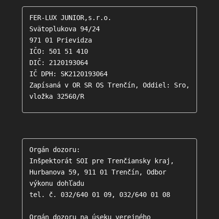
FER-LUX JUNIOR,s.r.o.

Svätoplukova 94/24

971 01 Prievidza

IČO: 501 51 410

DIČ: 2120193064

IČ DPH: SK2120193064

Zapísaná v OR SR OS Trenčín, Oddiel: Sro, 
vložka 32560/R
Orgán dozoru: 

Inšpektorát SOI pre Trenčiansky kraj, 
Hurbanova 59, 911 01 Trenčín, Odbor 
výkonu dohľadu

tel. č. 032/640 01 09, 032/640 01 08

Orgán dozoru na úseku verejného 