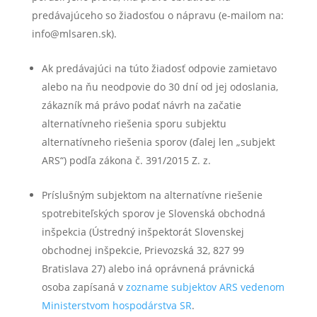
predávajúceho so žiadosťou o nápravu (e-mailom na:
info@mlsaren.sk).
Ak predávajúci na túto žiadosť odpovie zamietavo
alebo na ňu neodpovie do 30 dní od jej odoslania,
zákazník má právo podať návrh na začatie
alternatívneho riešenia sporu subjektu
alternatívneho riešenia sporov (ďalej len „subjekt
ARS“) podľa zákona č. 391/2015 Z. z.
Príslušným subjektom na alternatívne riešenie
spotrebiteľských sporov je Slovenská obchodná
inšpekcia (Ústredný inšpektorát Slovenskej
obchodnej inšpekcie, Prievozská 32, 827 99
Bratislava 27) alebo iná oprávnená právnická
osoba zapísaná v
zozname subjektov ARS vedenom
Ministerstvom hospodárstva SR
.