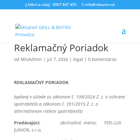
klikni a volaj - 0907 847 455
info@mlsaren.sk
Reklamačný Poriadok
od
MlsAdmin
|
júl 7, 2026
|
legal
|
0 komentárov
REKLAMAČNÝ PORIADOK
(vydaný v súlade so zákonom č. 108/2024 Z. z. o ochrane
spotrebiteľa a zákonom č. 391/2015 Z. z. o
alternatívnom riešení spotrebiteľa)
Predávajúci:
obchodné .meno: FER-LUX
JUNIOR, s.r.o.