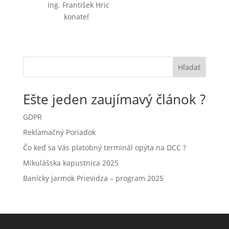
Ing. František Hric
konateľ
Hľadať
Ešte jeden zaujímavý článok ?
GDPR
Reklamačný Poriadok
Čo keď sa Vás platobný terminál opýta na DCC ?
Mikulášska kapustnica 2025
Banícky jarmok Prievidza – program 2025