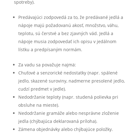
spotreby).
Predávajúci zodpovedá za to, že predávané jedlá a
nápoje majú požadovanú akosť, množstvo, váhu,
teplotu, sú čerstvé a bez zjavných vád. Jedlá a
nápoje musia zodpovedať ich opisu v jedálnom
lístku a predpísaným normám.
Za vadu sa považuje najmä:
Chuťové a senzorické nedostatky (napr. spálené
jedlo, skazené suroviny, nadmerne presolené jedlo,
cudzí predmet v jedle).
Nedodržanie teploty (napr. studená polievka pri
obsluhe na mieste).
Nedodržanie gramáže alebo nesprávne zloženie
jedla (chýbajúca deklarovaná príloha).
Zámena objednávky alebo chýbajúce položky.