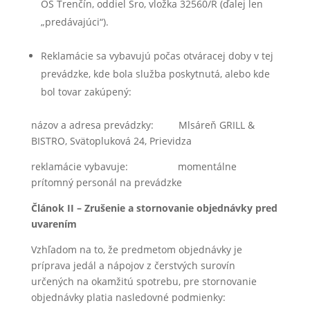
OS Trenčín, oddiel Sro, vložka 32560/R (ďalej len
„predávajúci“).
Reklamácie sa vybavujú počas otváracej doby v tej
prevádzke, kde bola služba poskytnutá, alebo kde
bol tovar zakúpený:
názov a adresa prevádzky: Mlsáreň GRILL &
BISTRO, Svätopluková 24, Prievidza
reklamácie vybavuje: momentálne
prítomný personál na prevádzke
Článok II – Zrušenie a stornovanie objednávky pred
uvarením
Vzhľadom na to, že predmetom objednávky je
príprava jedál a nápojov z čerstvých surovín
určených na okamžitú spotrebu, pre stornovanie
objednávky platia nasledovné podmienky: