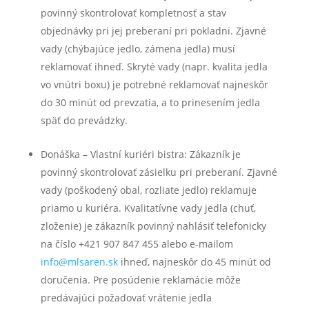
povinný skontrolovať kompletnosť a stav
objednávky pri jej preberaní pri pokladni. Zjavné
vady (chýbajúce jedlo, zámena jedla) musí
reklamovať ihneď. Skryté vady (napr. kvalita jedla
vo vnútri boxu) je potrebné reklamovať najneskôr
do 30 minút od prevzatia, a to prinesením jedla
späť do prevádzky.
Donáška – Vlastní kuriéri bistra: Zákazník je
povinný skontrolovať zásielku pri preberaní. Zjavné
vady (poškodený obal, rozliate jedlo) reklamuje
priamo u kuriéra. Kvalitatívne vady jedla (chuť,
zloženie) je zákazník povinný nahlásiť telefonicky
na číslo +421 907 847 455 alebo e-mailom
info@mlsaren.sk
ihneď, najneskôr do 45 minút od
doručenia. Pre posúdenie reklamácie môže
predávajúci požadovať vrátenie jedla