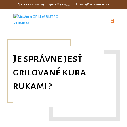
klikni a volaj - 0907 847 455
info@mlsaren.sk
Je správne jesť
grilované kura
rukami ?