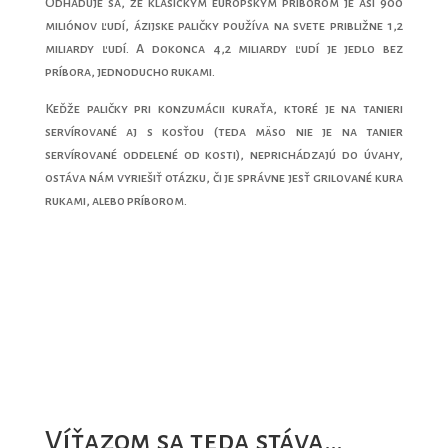
Odhaduje sa, že klasickým európskym príborom je asi 900
miliónov ľudí, ázijske paličky používa na svete približne 1,2
miliardy ľudí. A dokonca 4,2 miliardy ľudí je jedlo bez
príbora, jednoducho rukami.
Keďže paličky pri konzumácii kuraťa, ktoré je na tanieri
servírované aj s kosťou (teda mäso nie je na tanier
servírované oddelené od kosti), neprichádzajú do úvahy,
ostáva nám vyriešiť otázku, či je správne jesť grilované kura
rukami, alebo príborom.
Víťazom sa teda stáva…