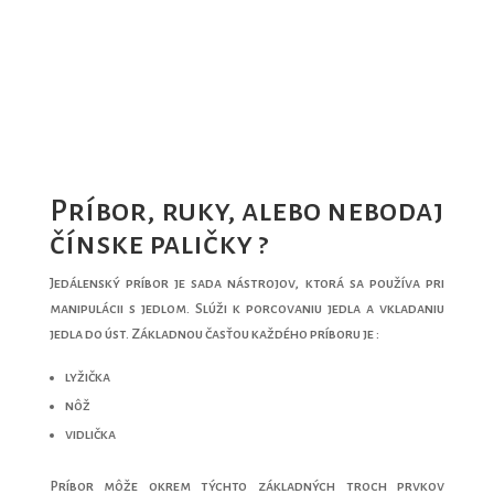
Príbor, ruky, alebo nebodaj
čínske paličky ?
Jedálenský príbor je sada nástrojov, ktorá sa používa pri
manipulácii s jedlom. Slúži k porcovaniu jedla a vkladaniu
jedla do úst. Základnou časťou každého príboru je :
lyžička
nôž
vidlička
Príbor môže okrem týchto základných troch prvkov