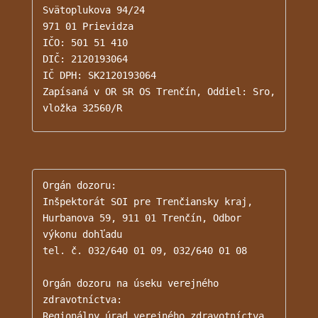
Svätoplukova 94/24

971 01 Prievidza

IČO: 501 51 410

DIČ: 2120193064

IČ DPH: SK2120193064

Zapísaná v OR SR OS Trenčín, Oddiel: Sro, 
vložka 32560/R
Orgán dozoru: 

Inšpektorát SOI pre Trenčiansky kraj, 
Hurbanova 59, 911 01 Trenčín, Odbor 
výkonu dohľadu

tel. č. 032/640 01 09, 032/640 01 08

Orgán dozoru na úseku verejného 
zdravotníctva:

Regionálny úrad verejného zdravotníctva 