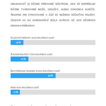
obsahovať aj rôzne prídavné nástroje, ako sú napríklad
rôzne tvarované nože, vidličky, alebo dokonca kliešte.
Naopak pri stravovaní v ázií sú bežnou súčasťou paličky.
Celkom sa ku konzumácií jedla uvádza až 200 rôznych
druhov príborov.
Klasický príbor 1 200 miliónov ľudí
15%
15%
Ázijské paličky 1 700 miliónov ľudí
21%
21%
Bez príbora / rukami 4 200 miliónov ľudí
53%
53%
Inak 900 miliónov ľudí
11%
11%