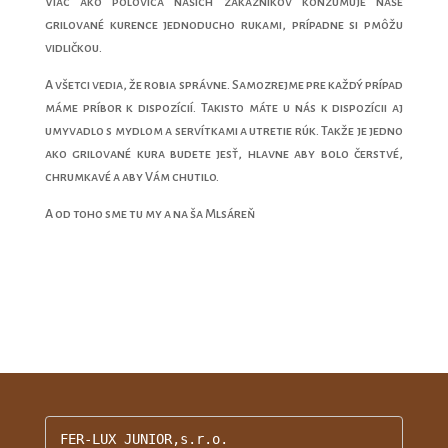
Viac ako polovica našich zákazníkov konzumuje naše
grilované kurence jednoducho rukami, prípadne si pmôžu
vidličkou.
A všetci vedia, že robia správne. Samozrejme pre každý prípad
máme príbor k dispozícií. Takisto máte u nás k dispozícii aj
umyvadlo s mydlom a servítkami a utretie rúk. Takže je jedno
ako grilované kura budete jesť, hlavne aby bolo čerstvé,
chrumkavé a aby Vám chutilo.
A od toho sme tu my a na ša Mlsáreň
FER-LUX JUNIOR,s.r.o.
