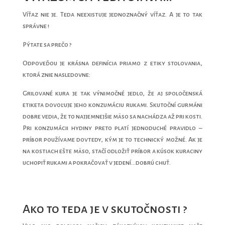
Víťaz nie je. Teda neexistuje jednoznačný víťaz. A je to tak
správne !
Pýtate sa prečo ?
Odpoveďou je krásna definícia priamo z etiky stolovania,
ktorá znie nasledovne:
Grilované kura je tak výnimočné jedlo, že aj spoločenská
etiketa dovoľuje jeho konzumáciu rukami. Skutoční gurmáni
dobre vedia, že to najjemnejšie mäso sa nachádza až pri kosti.
Pri konzumácii hydiny preto platí jednoduché pravidlo –
príbor používame dovtedy, kým je to technický možné. Ak je
na kostiach ešte mäso, stačí odložiť príbor a kúsok kuraciny
uchopiť rukami a pokračovať v jedení…dobrú chuť.
Ako to teda je v skutočnosti ?